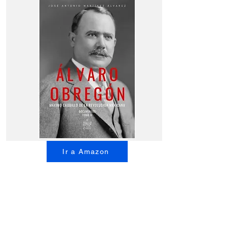
Ir a Amazon