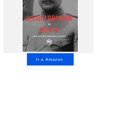
Ir a Amazon