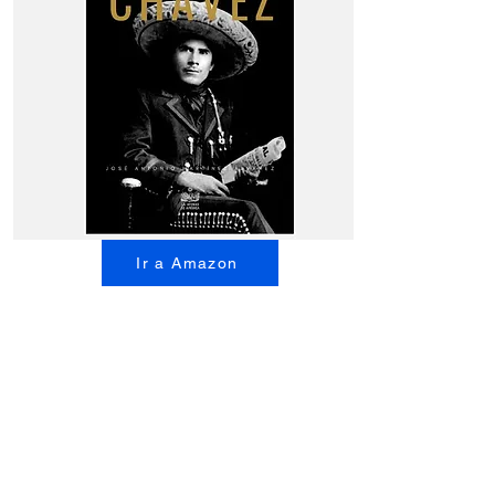
Ir a Amazon