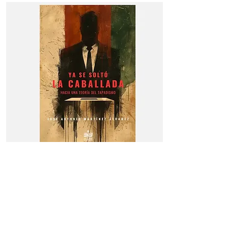
Ir a Amazon