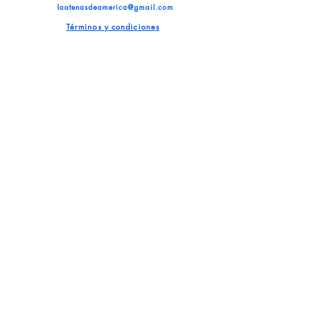
laatenasdeamerica@gmail.com
Términos y condiciones
©
2025 La Atenas de América
Todos los derechos reservados
Suscríbete a nuestro blog