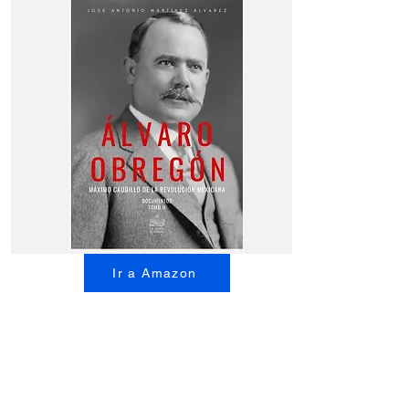
Ir a Amazon