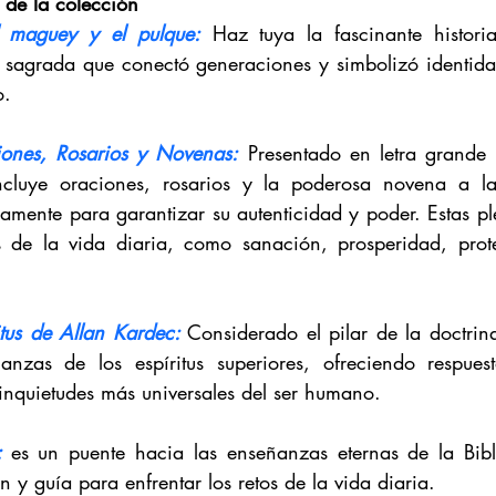
s de la colección
l maguey y el pulque:
Haz tuya la fascinante histori
sagrada que conectó generaciones y simbolizó identida
o. 
ones, Rosarios y Novenas:
Presentado en letra grande p
 incluye oraciones, rosarios y la poderosa novena a la
amente para garantizar su autenticidad y poder. Estas pl
s de la vida diaria, como sanación, prosperidad, prote
itus de Allan Kardec:
Considerado el pilar de la doctrina e
ñanzas de los espíritus superiores, ofreciendo respues
 inquietudes más universales del ser humano.
:
es un puente hacia las enseñanzas eternas de la Bibli
 y guía para enfrentar los retos de la vida diaria.