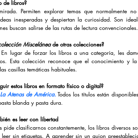
o de libros?
mirada. Permiten explorar temas que normalmente no 
deas inesperadas y despiertan la curiosidad. Son ideale
nes buscan salirse de las rutas de lectura convencionales.
colección Miscelánea
 de otras colecciones?
l. En lugar de forzar los libros a una categoría, les dam
mos. Esta colección reconoce que el conocimiento y la 
las casillas temáticas habituales.
r estos libros en formato físico o digital?
e La Atenas de América.
 Todos los títulos están disponib
pasta blanda y pasta dura.
mbién es leer con libertad
ide clasificarnos constantemente, los libros diversos so
 leer sin etiquetas. A aprender sin un guion preestableci