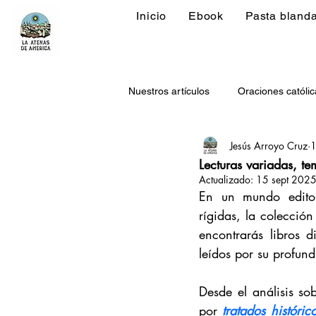
Inicio
Ebook
Pasta bland
Nuestros artículos
Oraciones católic
Jesús Arroyo Cruz
1
Independencia de México
Mic
Lecturas variadas, t
Actualizado:
15 sept 202
En un mundo editori
rígidas, la colección
encontrarás libros 
leídos por su profund
Desde el análisis so
por 
tratados históri