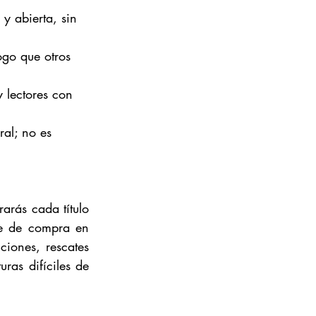
y abierta, sin 
ogo que otros 
y lectores con 
ral; no es 
arás cada título 
e de compra en 
ones, rescates 
ras difíciles de 