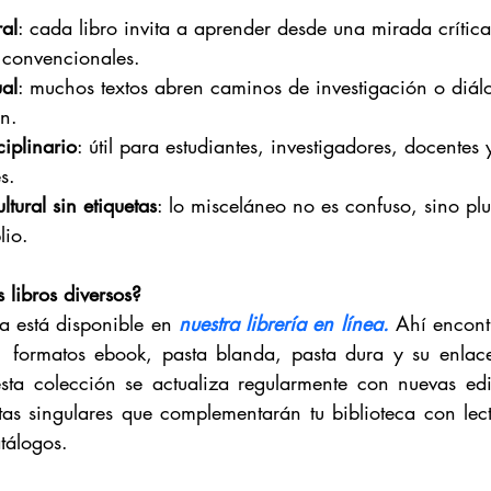
al
: cada libro invita a aprender desde una mirada crítica 
es convencionales.
ual
: muchos textos abren caminos de investigación o diál
n.
ciplinario
: útil para estudiantes, investigadores, docentes 
s.
tural sin etiquetas
: lo misceláneo no es confuso, sino plu
lio.
 libros diversos?
a está disponible en 
nuestra librería en línea.
 Ahí encontr
s  formatos ebook, pasta blanda, pasta dura y su enlac
a colección se actualiza regularmente con nuevas edici
tas singulares que complementarán tu biblioteca con lectu
tálogos.