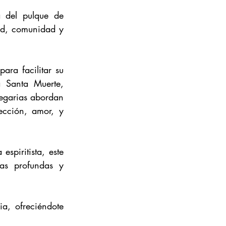
a del pulque de 
d, comunidad y 
ara facilitar su 
 Santa Muerte, 
egarias abordan 
cción, amor, y 
spiritista, este 
tas profundas y 
a, ofreciéndote 