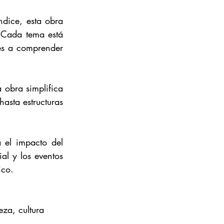
dice, esta obra 
 Cada tema está 
es a comprender 
 obra simplifica 
asta estructuras 
 el impacto del 
l y los eventos 
ico.
leza, cultura 