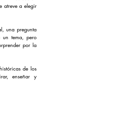
e atreve a elegir 
l, una pregunta 
 un tema, pero 
rprender por la 
istóricas de los 
rar, enseñar y 