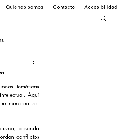
Quiénes somos
Contacto
Accesibilidad
na
elánea
Literatura
ca
ones temáticas 
ntelectual. Aquí 
ue merecen ser 
itismo, pasando 
ordan conflictos 