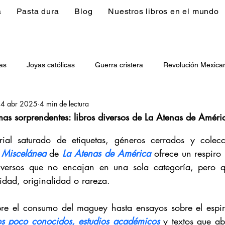
a
Pasta dura
Blog
Nuestros libros en el mundo
as
Joyas católicas
Guerra cristera
Revolución Mexica
4 abr 2025
4 min de lectura
hoacán en libros
Ciencia Política
Obras de teatro
Misc
emas sorprendentes: libros diversos de La Atenas de Améri
5
al saturado de etiquetas, géneros cerrados y colecci
 
Miscelánea
de 
L
a Atenas de América
ofrece un respiro i
diversos que no encajan en una sola categoría, pero q
idad, originalidad o rareza.
bre el consumo del maguey hasta ensayos sobre el espir
cos poco conocidos,
estudios académicos
 y textos que ab