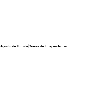
Agustín de Iturbide
Guerra de Independencia
Guerra de Independencia en el Bajío
José María Morelos
Independencia de México
Ver todo
Entradas recientes