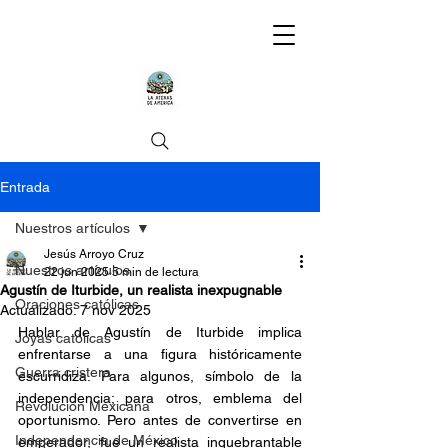
Entrada
Nuestros artículos
Jesús Arroyo Cruz
Nuestros artículos
22 jun 2025
5 min de lectura
Agustín de Iturbide, un realista inexpugnable
Oraciones católicas
Actualizado:
7 nov 2025
Hablar de Agustín de Iturbide implica 
Joyas católicas
enfrentarse a una figura históricamente 
Guerra cristera
escurridiza. Para algunos, símbolo de la 
independencia; para otros, emblema del 
Revolución Mexicana
oportunismo. Pero antes de convertirse en 
Independencia de México
emperador, fue un realista inquebrantable 