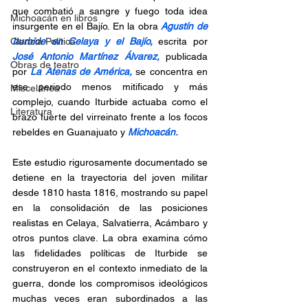
que combatió a sangre y fuego toda idea 
Michoacán en libros
insurgente en el Bajío. En la obra 
Agustín de 
Ciencia Política
Iturbide en Celaya y el Bajío,
escrita por 
José Antonio Martínez Álvarez,
 publicada 
Obras de teatro
por 
La Atenas de América,
se concentra en 
ese periodo menos mitificado y más 
Miscelánea
complejo, cuando Iturbide actuaba como el 
Literatura
brazo fuerte del virreinato frente a los focos 
rebeldes en Guanajuato y 
Michoacán.
Este estudio rigurosamente documentado se 
detiene en la trayectoria del joven militar 
desde 1810 hasta 1816, mostrando su papel 
en la consolidación de las posiciones 
realistas en Celaya, Salvatierra, Acámbaro y 
otros puntos clave. La obra examina cómo 
las fidelidades políticas de Iturbide se 
construyeron en el contexto inmediato de la 
guerra, donde los compromisos ideológicos 
muchas veces eran subordinados a las 