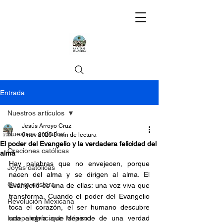
Entrada
Nuestros artículos
Jesús Arroyo Cruz
Nuestros artículos
6 nov 2025
5 min de lectura
El poder del Evangelio y la verdadera felicidad del
Oraciones católicas
alma
Hay palabras que no envejecen, porque 
Joyas católicas
nacen del alma y se dirigen al alma. El 
Guerra cristera
Evangelio es una de ellas: una voz viva que 
transforma. Cuando el poder del Evangelio 
Revolución Mexicana
toca el corazón, el ser humano descubre 
Independencia de México
una alegría que depende de una verdad 