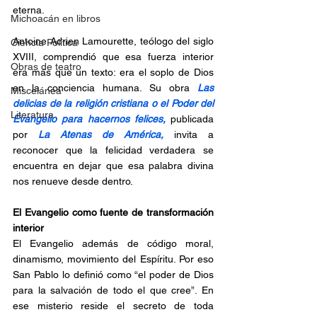
eterna.
Michoacán en libros
Antoine Adrien Lamourette, teólogo del siglo 
Ciencia Política
XVIII, comprendió que esa fuerza interior 
Obras de teatro
era más que un texto: era el soplo de Dios 
en la conciencia humana. Su obra 
Las 
Miscelánea
delicias de la religión cristiana o el Poder del 
Literatura
Evangelio para hacernos felices,
 publicada 
por 
La Atenas de América,
 invita a 
reconocer que la felicidad verdadera se 
encuentra en dejar que esa palabra divina 
nos renueve desde dentro.
El Evangelio como fuente de transformación 
interior
El Evangelio además de código moral, 
dinamismo, movimiento del Espíritu. Por eso 
San Pablo lo definió como “el poder de Dios 
para la salvación de todo el que cree”. En 
ese misterio reside el secreto de toda 