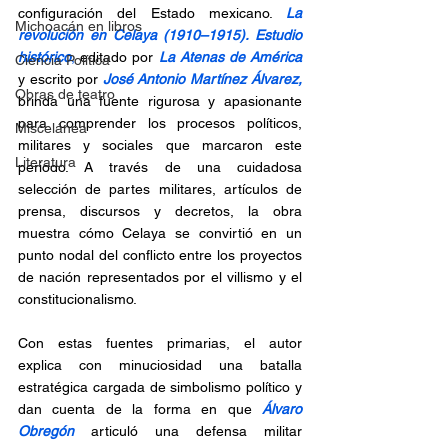
configuración del Estado mexicano. 
La 
Michoacán en libros
revolución en Celaya (1910–1915). Estudio 
histórico
,
 editado por 
La Atenas de América 
Ciencia Política
y escrito por 
José Antonio Martínez Álvarez,
Obras de teatro
brinda una fuente rigurosa y apasionante 
para comprender los procesos políticos, 
Miscelánea
militares y sociales que marcaron este 
Literatura
periodo. A través de una cuidadosa 
selección de partes militares, artículos de 
prensa, discursos y decretos, la obra 
muestra cómo Celaya se convirtió en un 
punto nodal del conflicto entre los proyectos 
de nación representados por el villismo y el 
constitucionalismo.
Con estas fuentes primarias, el autor  
explica con minuciosidad una batalla 
estratégica cargada de simbolismo político y 
dan cuenta de la forma en que 
Álvaro 
Obregón
 articuló una defensa militar 