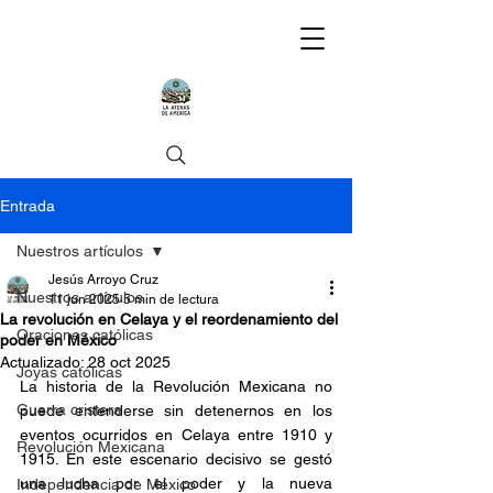
Entrada
Nuestros artículos
Jesús Arroyo Cruz
Nuestros artículos
11 jun 2025
5 min de lectura
La revolución en Celaya y el reordenamiento del
Oraciones católicas
poder en México
Actualizado:
28 oct 2025
Joyas católicas
La historia de la Revolución Mexicana no 
Guerra cristera
puede entenderse sin detenernos en los 
eventos ocurridos en Celaya entre 1910 y 
Revolución Mexicana
1915. En este escenario decisivo se gestó 
una lucha por el poder y la nueva 
Independencia de México