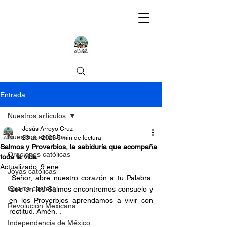
Entrada
Nuestros artículos
Jesús Arroyo Cruz
Nuestros artículos
23 abr 2025
5 min de lectura
Salmos y Proverbios, la sabiduría que acompaña
Oraciones católicas
toda la vida
Actualizado:
9 ene
Joyas católicas
"Señor, abre nuestro corazón a tu Palabra. 
Guerra cristera
Que en los Salmos encontremos consuelo y 
en los Proverbios aprendamos a vivir con 
Revolución Mexicana
rectitud. Amén.".
Independencia de México