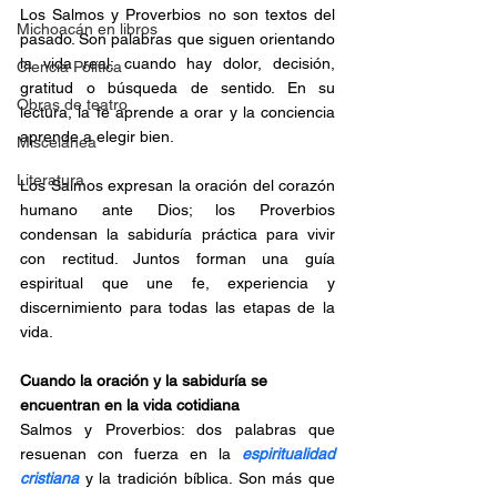
Los Salmos y Proverbios no son textos del 
Michoacán en libros
pasado. Son palabras que siguen orientando 
la vida real: cuando hay dolor, decisión, 
Ciencia Política
gratitud o búsqueda de sentido. En su 
Obras de teatro
lectura, la fe aprende a orar y la conciencia 
aprende a elegir bien.
Miscelánea
Literatura
Los Salmos expresan la oración del corazón 
humano ante Dios; los Proverbios 
condensan la sabiduría práctica para vivir 
con rectitud. Juntos forman una guía 
espiritual que une fe, experiencia y 
discernimiento para todas las etapas de la 
vida.
Cuando la oración y la sabiduría se 
encuentran en la vida cotidiana
Salmos y Proverbios: dos palabras que 
resuenan con fuerza en la 
espiritualidad 
cristiana
 y la tradición bíblica. Son más que 